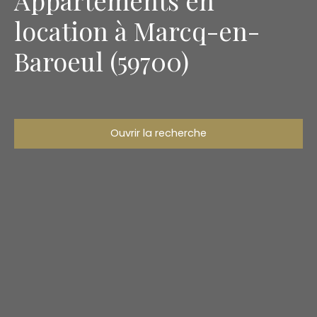
location à Marcq-en-
Baroeul (59700)
Ouvrir la recherche
Type d'offre
Location
Type de bien
Appartement
Localisation
Marcq-en-Baroeul (59700)
Loyer max (€/mois)