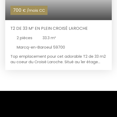
700
€ /mois CC
T2 DE 33 M² EN PLEIN CROISÉ LAROCHE
2
pièces
33.3
m²
Marcq-en-Baroeul 59700
Top emplacement pour cet adorable T2 de 33 m2
au coeur du Croisé Laroche. Situé au 1er étage
d'une petite copropriété, idéal logement étudiant
(EDHEC, SKEMA ... en 20 minutes). Séjour avec
parquet chevron, très belle vue sur le Croisé
Laroche. 1 chambre avec placard. Cuisine équipée
ouverte. Cave partagée. Très lumineux, persiennes
électrique sur tout l'appartement. Disponible fin
août 2026. Loyer : 670€/mois - Charges :
30€/mois Honoraires d'agence : 429€ état des
lieux inclus.