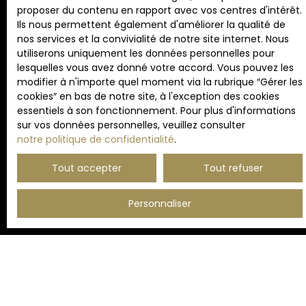
adressé à :
proposer du contenu en rapport avec vos centres d'intérêt.
Ils nous permettent également d'améliorer la qualité de
Société Worldline, Service Bloctel, CS 61311, 41013
nos services et la convivialité de notre site internet. Nous
BLOIS CEDEX.
utiliserons uniquement les données personnelles pour
lesquelles vous avez donné votre accord. Vous pouvez les
Pour en savoir plus sur le traitement de vos
modifier à n'importe quel moment via la rubrique ″Gérer les
données personnelles, veuillez consulter notre
cookies″ en bas de notre site, à l'exception des cookies
politique de confidentialité
.
essentiels à son fonctionnement. Pour plus d'informations
sur vos données personnelles, veuillez consulter
notre politique de confidentialité
.
Recevoir des annonces
Tout accepter
Tout refuser
Personnaliser
JE RECHERCHE UN BIEN