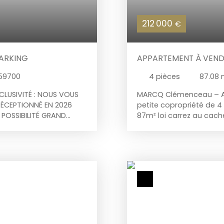
212 000
€
PARKING
APPARTEMENT À VEND
59700
4
pièces
87.08
XCLUSIVITÉ : NOUS VOUS
MARCQ Clémenceau – A
ÉCEPTIONNÉ EN 2026
petite copropriété de 
E POSSIBILITÉ GRAND
87m² loi carrez au cac
ERTE SEMI-ÉQUIPÉE
séduit par ses éléments
 DONT UNE AVEC SON
élégantes et cheminée, 
NT POUR LA MACHINE À
rénovation ambitieux. S
RRASSE DE 6,15M2 ET UNE
d’un emplacement prati
L'ENSEMBLE. LA
transports et commodité
INDÉPENDANT.
ambiance urbaine dyna
sont à prévoir, laissant 
unique, à votre image. Po
copropriétéCharme de l
desserviFort potentiel d