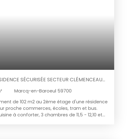
de biens de caractère. À visiter sans tarder !
ÉSIDENCE SÉCURISÉE SECTEUR CLÉMENCEAU
²
Marcq-en-Baroeul 59700
ement de 102 m2 au 2ème étage d'une résidence
ur proche commerces, écoles, tram et bus.
isine à conforter, 3 chambres de 11,5 - 12,10 et
lle de bains. Garage en rez de rue (box fermé)
espace vert très agréable.