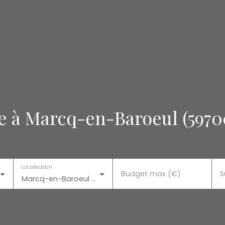
e à Marcq-en-Baroeul (5970
Localisation
Budget max (€)
S
Marcq-en-Baroeul (59700)