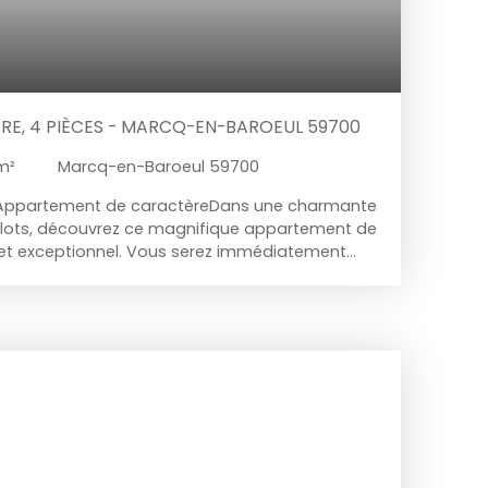
RE, 4 PIÈCES - MARCQ-EN-BAROEUL 59700
m²
Marcq-en-Baroeul 59700
ppartement de caractèreDans une charmante
4 lots, découvrez ce magnifique appartement de
het exceptionnel. Vous serez immédiatement
 anciens préservés : parquet d’origine, moulures
offrant une base idéale pour un projet de
itué à deux pas du tramway, ce bien bénéficie
que et recherché, avec un accès rapide aux
s. Donnant sur un boulevard, il offre une
mique. Des travaux de rénovation complète
libre cours à vos envies pour créer un lieu de vie
ssibilité parking. Les + :Petite
’ancienEmplacement central et bien
e valorisationParkingIdéal investisseurs ou