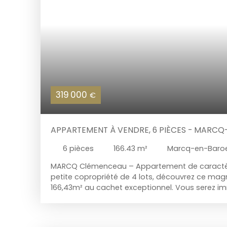
319 000
€
APPARTEMENT À VENDRE, 6 PIÈCES - MARCQ
6
pièces
166.43
m²
Marcq-en-Baroe
MARCQ Clémenceau – Appartement de caract
petite copropriété de 4 lots, découvrez ce ma
166,43m² au cachet exceptionnel. Vous serez 
par ses éléments anciens préservés : parquet d’
élégantes et cheminée, offrant une base idéale
rénovation ambitieux. Situé à deux pas du tram