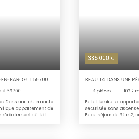
amateurs de rénovation 
335 000
€
-EN-BAROEUL 59700
BEAU T4 DANS UNE R
HIPPODROME
ul 59700
4
pièces
102.2
m
èreDans une charmante
Bel et lumineux appart
gnifique appartement de
sécurisée sans ascense
immédiatement séduit
Beau séjour de 32 m2, cu
origine, moulures
14,14 m2 parquetées. Sa
 pour un projet de
cave en sous sol. Petit 
way, ce bien bénéficie