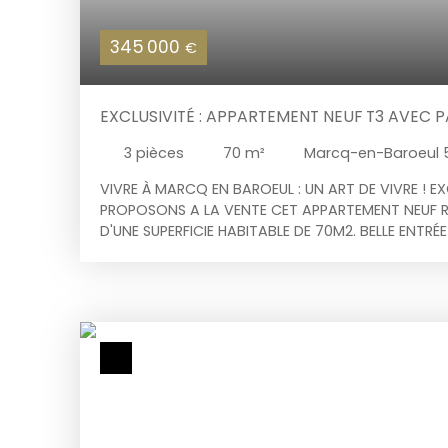
345 000
€
EXCLUSIVITÉ : APPARTEMENT NEUF T3 AVEC 
3
pièces
70
m²
Marcq-en-Baroeul 
VIVRE À MARCQ EN BAROEUL : UN ART DE VIVRE ! E
PROPOSONS A LA VENTE CET APPARTEMENT NEUF R
D'UNE SUPERFICIE HABITABLE DE 70M2. BELLE ENTRÉ
PLACARD VESTIAIRE, SÉJOUR AVEC SA CUISINE OUV
DONNANT SUR TERRASSE, DEUX BELLES CHAMBRES
COIN DRESSING, SALLE DE BAINS AVEC EMPLACEME
LAVER LE LINGE, TOILETTES SÉPARÉES. UNE BELLE TE
PLACE DE PARKING PRIVATIVE VIENNENT COMPLÉTER 
RÉSIDENCE POSSÈDE UN LOCAL VÉLO AVEC ACCÈS 
NOUVEAUTÉ À DÉCOUVRIR RAPIDEMENT !