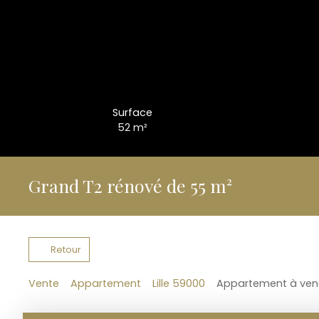
Surface
52
m²
Grand T2 rénové de 55 m²
Retour
Vente
Appartement
Lille 59000
Appartement à vendr