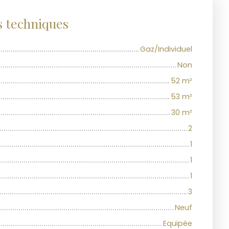
s techniques
Gaz/Individuel
Non
52
m²
53
m²
30
m²
2
1
1
1
3
Neuf
Equipée