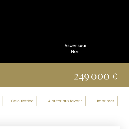
Ascenseur
Non
249 000
€
Calculatrice
Ajouter aux favoris
Imprimer