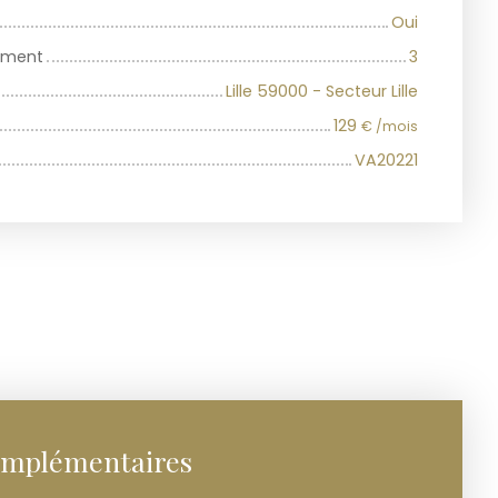
Oui
iment
3
Lille 59000 - Secteur Lille
129
€ /mois
VA20221
omplémentaires