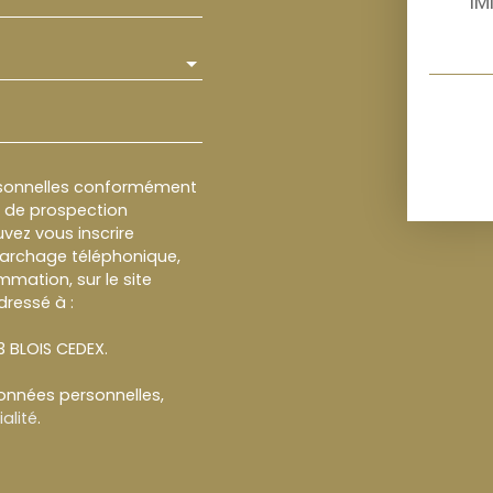
IM
rsonnelles conformément
et de prospection
vez vous inscrire
marchage téléphonique,
mmation, sur le site
dressé à :
13 BLOIS CEDEX.
données personnelles,
alité
.