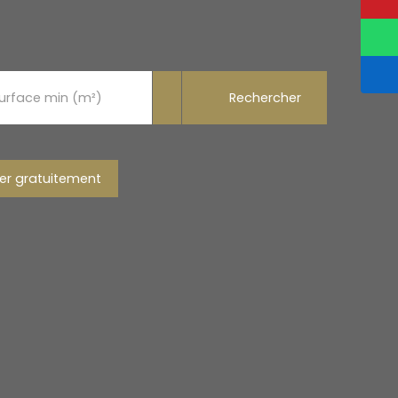
Rechercher
urface min (m²)
er gratuitement