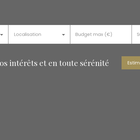
Localisation
Budget max (€)
S
s intérêts et en toute sérénité
Estim