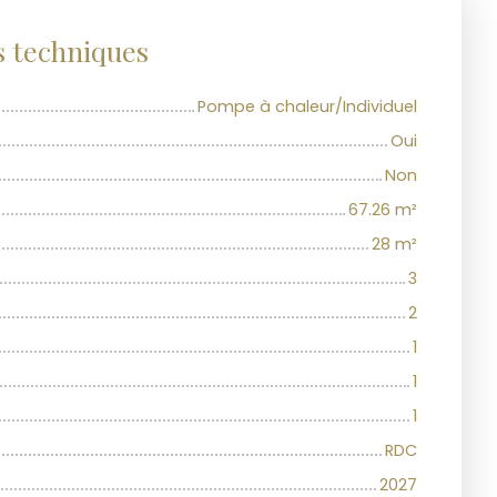
s techniques
Pompe à chaleur/Individuel
Oui
Non
67.26
m²
28
m²
3
2
1
1
1
RDC
2027