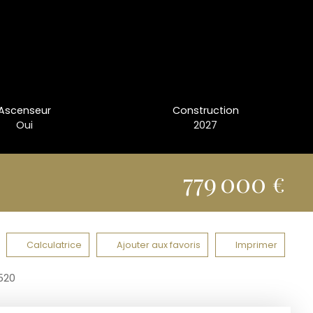
Ascenseur
Construction
Oui
2027
779 000
€
Calculatrice
Ajouter aux favoris
Imprimer
520