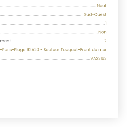
Neuf
Sud-Ouest
1
Non
iment
2
-Paris-Plage 62520 - Secteur Touquet-Front de mer
VA23163