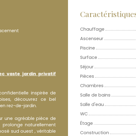
Caractéristique
Chauffage
acement
Ascenseur
Piscine
Surface
Séjour
 vaste jardin privatif
Pièces
Chambres
nfidentielle inspirée de
Salle de bains
toises, découvrez ce bel
Salle d'eau
n rez-de-jardin.
WC
 sur une agréable pièce de
Étage
e prolonge naturellement
posé sud ouest , véritable
Construction