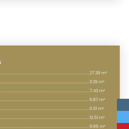
s
27.39 m²
3.29 m²
7.43 m²
6.87 m²
0.51 m²
12.51 m²
9.95 m²