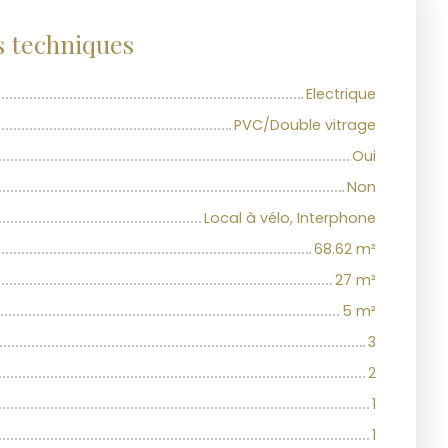
s techniques
Electrique
PVC/Double vitrage
Oui
Non
Local à vélo, Interphone
68.62
m²
27
m²
5
m²
3
2
1
1