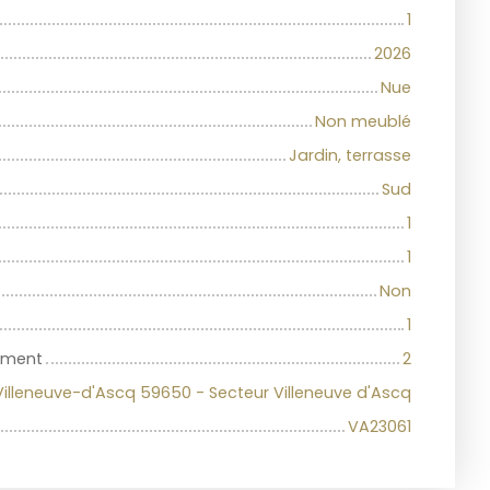
1
2026
Nue
Non meublé
Jardin, terrasse
Sud
1
1
Non
1
iment
2
Villeneuve-d'Ascq 59650 - Secteur Villeneuve d'Ascq
VA23061