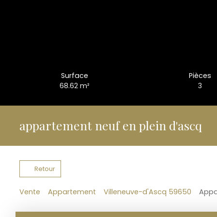
Surface
Pièces
68.62
m²
3
appartement neuf en plein d'ascq
Retour
Vente
Appartement
Villeneuve-d'Ascq 59650
Appa