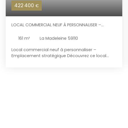
422 400
€
LOCAL COMMERCIAL NEUF À PERSONNALISER –
EMPLACEMENT STRATÉGIQUE
161
m²
La Madeleine 59110
Local commercial neuf à personnaliser –
Emplacement stratégique Découvrez ce local
commercial de 161 m², situé en angle et
bénéficiant d’une excellente visibilité grâce à ses
larges baies vitrées offrant une belle luminosité
naturelle. Livré en plateau brut, ce bien vous
permet d’aménager et de personnaliser
entièrement vos espaces selon les besoins de
votre activité. Il dispose d’une hauteur sous
plafond d’environ 3 mètres, offrant de
nombreuses possibilités d’agencement.
Idéalement situé à proximité de la Deûle, ce local
profite d’un environnement dynamique avec un
accès rapide au Vieux-Lille via l’avenue du Peuple