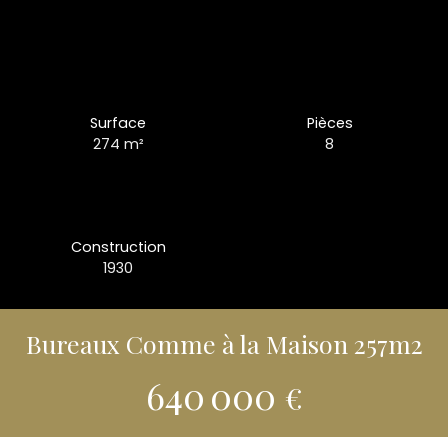
Surface
Pièces
274
m²
8
Construction
1930
Bureaux Comme à la Maison 257m2
640 000
€