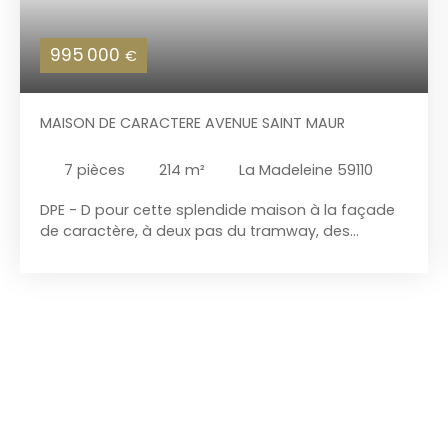
995 000
€
MAISON DE CARACTERE AVENUE SAINT MAUR
7
pièces
214
m²
La Madeleine 59110
DPE - D pour cette splendide maison à la façade
de caractère, à deux pas du tramway, des
commerces et des écoles. Elle offre un hall
d'entrée, un bureau front à rue, un magnifique
double séjour avec cheminée feu de bois, une
salle à manger avec bow-window avec accès au
jardin exposé SUD OUEST sans vis à vis d'environ
95 m². Cuisine équipée neuve avec espace
déjeuner. Au 1er étage, suite parentale avec sa
terrasse, sa salle de bains attenante et son
dressing. Une autre chambre. Au 2nd, trois
chambres dont une avec mezzanine et salle de