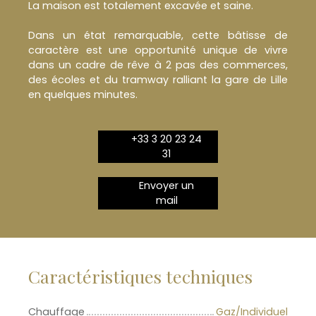
La maison est totalement excavée et saine.
Dans un état remarquable, cette bâtisse de
caractère est une opportunité unique de vivre
dans un cadre de rêve à 2 pas des commerces,
des écoles et du tramway ralliant la gare de Lille
en quelques minutes.
+33 3 20 23 24
31
Envoyer un
mail
Caractéristiques techniques
Chauffage
Gaz/Individuel