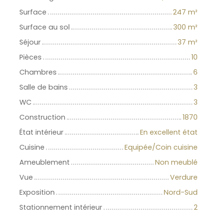
Surface
247
m²
Surface au sol
300
m²
Séjour
37
m²
Pièces
10
Chambres
6
Salle de bains
3
WC
3
Construction
1870
État intérieur
En excellent état
Cuisine
Equipée/Coin cuisine
Ameublement
Non meublé
Vue
Verdure
Exposition
Nord-Sud
Stationnement intérieur
2