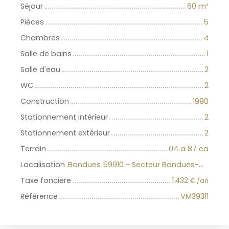
Séjour
60
m²
Pièces
5
Chambres
4
Salle de bains
1
Salle d'eau
2
WC
2
Construction
1990
Stationnement intérieur
2
Stationnement extérieur
2
Terrain
04 a 87 ca
Localisation
Bondues 59910 - Secteur Bondues-Wambr-Roncq
Taxe foncière
1 432
€ /an
Référence
VM39311