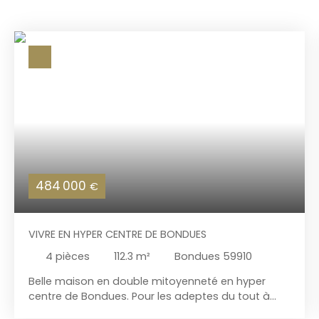
484 000
€
VIVRE EN HYPER CENTRE DE BONDUES
4
pièces
112.3
m²
Bondues 59910
Belle maison en double mitoyenneté en hyper
centre de Bondues. Pour les adeptes du tout à
pied. Jardin exposé SUD Maison lumineuse avec