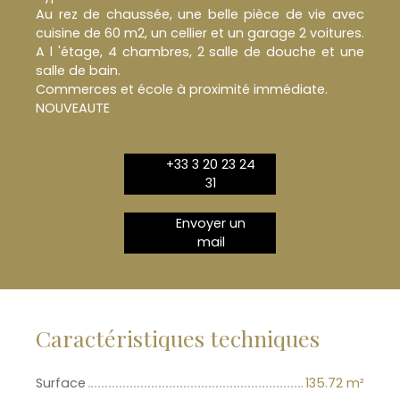
Au rez de chaussée, une belle pièce de vie avec
cuisine de 60 m2, un cellier et un garage 2 voitures.
A l 'étage, 4 chambres, 2 salle de douche et une
salle de bain.
Commerces et école à proximité immédiate.
NOUVEAUTE
+33 3 20 23 24
31
Envoyer un
mail
Caractéristiques techniques
Surface
135.72
m²