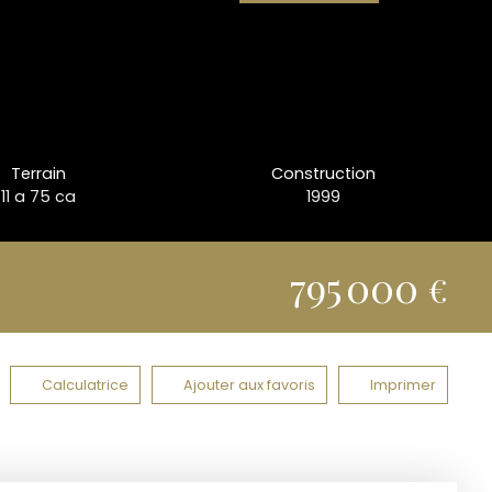
Terrain
Construction
11 a 75 ca
1999
795 000
€
Calculatrice
Ajouter aux favoris
Imprimer