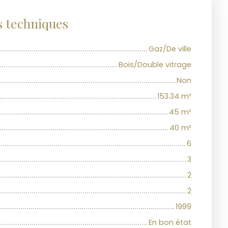
s techniques
Gaz/De ville
Bois/Double vitrage
Non
153.34
m²
45
m²
40
m²
6
3
2
2
1999
En bon état