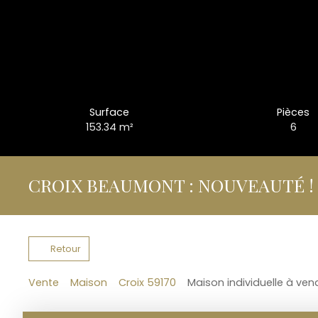
Surface
Pièces
153.34
m²
6
CROIX BEAUMONT : NOUVEAUTÉ !
Retour
Vente
Maison
Croix 59170
Maison individuelle à vend