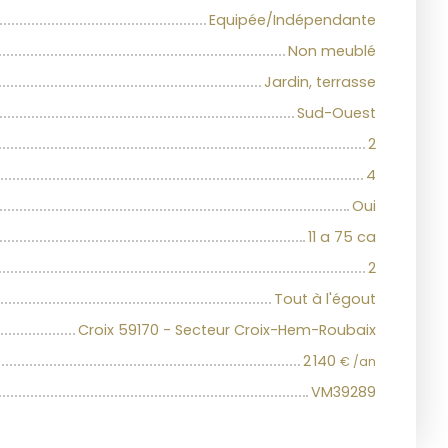
Equipée/Indépendante
Non meublé
Jardin, terrasse
Sud-Ouest
2
4
Oui
11 a 75 ca
2
Tout à l'égout
Croix 59170 - Secteur Croix-Hem-Roubaix
2 140
€ /an
VM39289