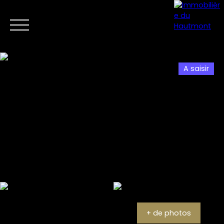
A saisir
Menu
Estimation
+ de photos