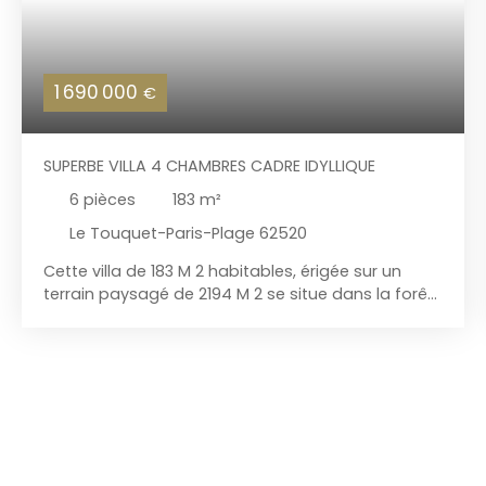
1 690 000
€
SUPERBE VILLA 4 CHAMBRES CADRE IDYLLIQUE
6
pièces
183
m²
Le Touquet-Paris-Plage 62520
Cette villa de 183 M 2 habitables, érigée sur un
terrain paysagé de 2194 M 2 se situe dans la forêt
du Touquet. Ayant bénéficiée d'une restauration
récente et ce avec de beaux matériaux, elle ne
pourra que vous charmer lors de votre visite. Une
grande allée mène à la demeure. Le hall d'entrée
dessert : vestiaire, WC, une vaste pièce de vie
composée en open-space d'un salon avec
cheminée, d'une salle à manger et d'une superbe
cuisine équipée. Arrière- cuisine et cellier