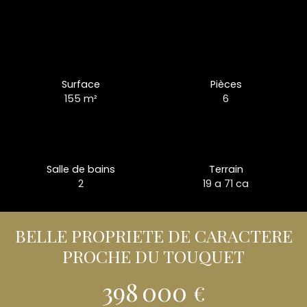
Surface
Pièces
155
m²
6
Salle de bains
Terrain
2
19 a 71 ca
BELLE PROPRIETE DE CARACTERE
PROCHE DU TOUQUET
398 000
€