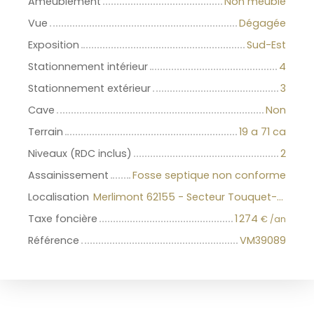
Ameublement
Non meublé
Vue
Dégagée
Exposition
Sud-Est
Stationnement intérieur
4
Stationnement extérieur
3
Cave
Non
Terrain
19 a 71 ca
Niveaux (RDC inclus)
2
Assainissement
Fosse septique non conforme
Localisation
Merlimont 62155 - Secteur Touquet-Forêt
Taxe foncière
1 274
€ /an
Référence
VM39089