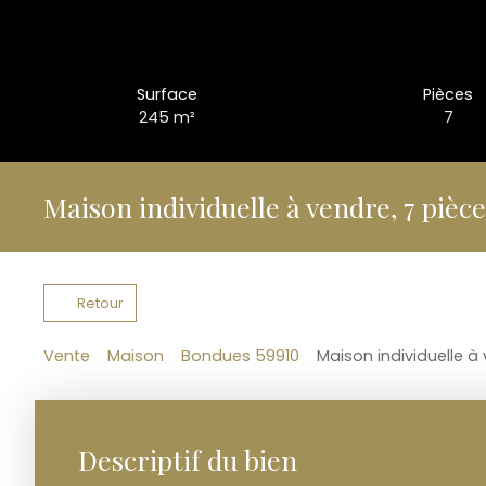
Surface
Pièces
245
m²
7
Maison individuelle à vendre, 7 pièc
Retour
Vente
Maison
Bondues 59910
Maison individuelle à
Descriptif du bien