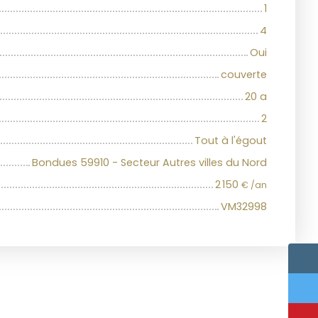
1
4
Oui
couverte
20 a
2
Tout à l'égout
Bondues 59910 - Secteur Autres villes du Nord
2 150
€ /an
VM32998