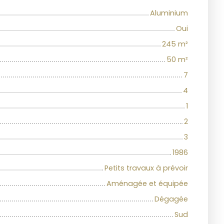
Aluminium
Oui
245
m²
50
m²
7
4
1
2
3
1986
Petits travaux à prévoir
Aménagée et équipée
Dégagée
Sud