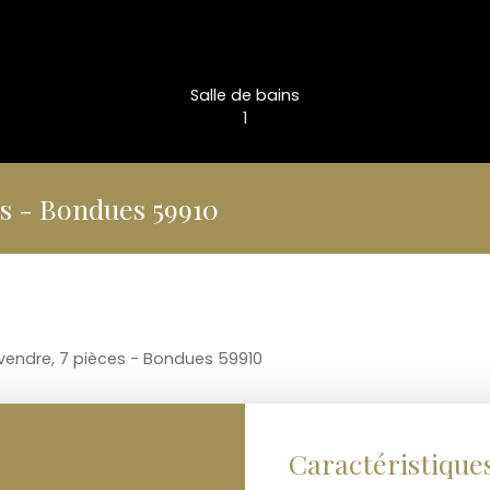
Salle de bains
1
es - Bondues 59910
 vendre, 7 pièces - Bondues 59910
Caractéristique