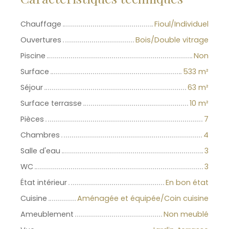
Chauffage
Fioul/Individuel
Ouvertures
Bois/Double vitrage
Piscine
Non
Surface
533
m²
Séjour
63
m²
Surface terrasse
10
m²
Pièces
7
Chambres
4
Salle d'eau
3
WC
3
État intérieur
En bon état
Cuisine
Aménagée et équipée/Coin cuisine
Ameublement
Non meublé