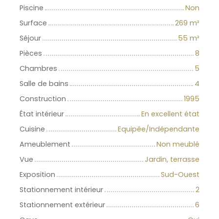
Piscine
Non
Surface
269
m²
Séjour
55
m²
Pièces
8
Chambres
5
Salle de bains
4
Construction
1995
État intérieur
En excellent état
Cuisine
Equipée/Indépendante
Ameublement
Non meublé
Vue
Jardin, terrasse
Exposition
Sud-Ouest
Stationnement intérieur
2
Stationnement extérieur
6