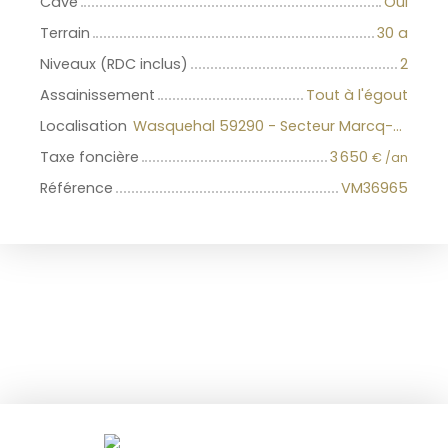
Cave
Oui
Terrain
30 a
Niveaux (RDC inclus)
2
Assainissement
Tout à l'égout
Localisation
Wasquehal 59290 - Secteur Marcq-Wasquehal-Mouvaux
Taxe foncière
3 650
€ /an
Référence
VM36965