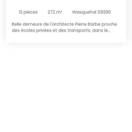
12
pièces
272
m²
Wasquehal 59290
Belle demeure de l'architecte Pierre Barbe proche
des écoles privées et des transports. dans le
quartier prisé de Wasquehal. Celle-ci est bâtie sur
une parcelle de plus de 2500m2 avec une surface
habitable de plus de 270m2. Un terrain à bâtir est
éventuellement détachable, mais uniquement
pour une construction d'habitation ou de
commerce en R+1. Au rez de chaussée, nous
trouvons une belle entrée qui dessert un grand
vestiaire et son wc séparé, un grand salon ainsi
que le domaine parentale avec une salle de bains
et dressing. Le salon tout comme la salle à
manger de plus de 50m2 bénéficient d'une
cheminée feu de bois avec une vue sur un
magnifique jardin arboré. A l'étage, nous
retrouvons 4 belles chambres, 2 bureaux, une salle
de bains et deux salles d'eau. Pour compléter ce
bien, un grand espace pouvant également servir