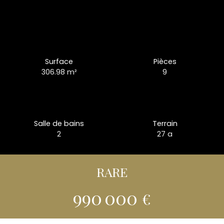
Surface
Pièces
306.98
m²
9
Salle de bains
Terrain
2
27 a
RARE
990 000
€