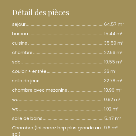
Détail des pièces
sejour
64.57 m²
bureau
15.44 m²
cuisine
35.59 m²
chambre
22.66 m²
sdb
10.55 m²
couloir + entrée
36 m²
salle de jeux
32.78 m²
chambre avec mezanine
18.96 m²
wc
0.92 m²
wc
1.02 m²
salle de bains
5.47 m²
Chambre (loi carrez bcp plus grande au
9.8 m²
sol)