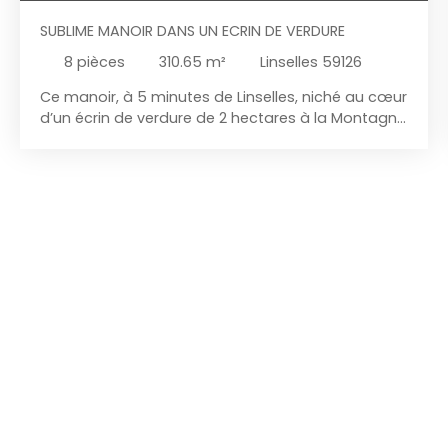
SUBLIME MANOIR DANS UN ECRIN DE VERDURE
8
pièces
310.65
m²
Linselles 59126
Ce manoir, à 5 minutes de Linselles, niché au cœur
d’un écrin de verdure de 2 hectares à la Montagne
de Wervicq, est une véritable pépite à rénover.
L'entrée s'ouvre sur un vaste séjour agrémenté
d’une sublime bibliothèque, parfait pour les
passionnés de lecture, ainsi qu’une salle de jeux
conviviale. Le séjour parqueté possède un charme
fou. La cuisine avec ses beaux volumes permet de
recevoir du monde autour d'une grande tablée. À
l’étage, cinq chambres spacieuses, une salle de
douche et un point d’eau ajoutent au confort de
ce bien. Le grenier propose un potentiel
d’aménagement supplémentaire, idéal pour créer
des espaces personnalisés. La grande cave est un
atout non négligeable, offrant de nombreuses
possibilités de rangement. Avec tous les attributs
d’une maison bourgeoise, ce manoir est idéal