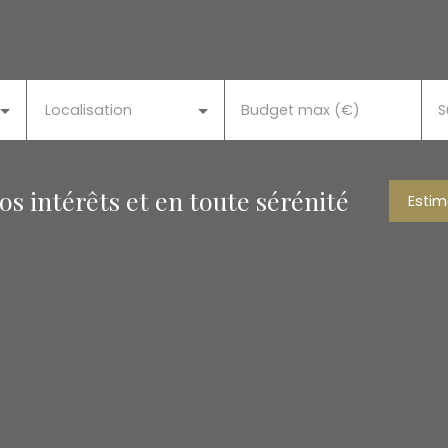
Localisation
Budget max (€)
S
s intérêts et en toute sérénité
Estim