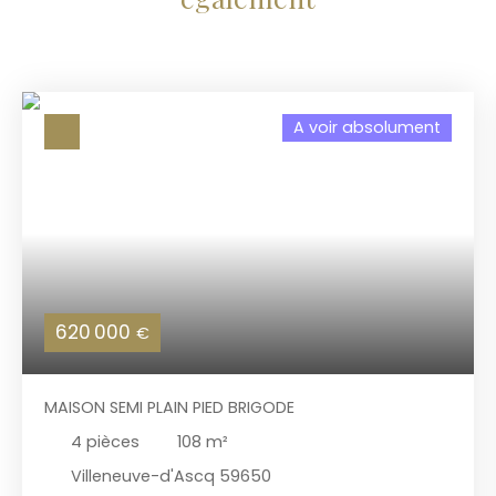
A voir absolument
620 000
€
MAISON SEMI PLAIN PIED BRIGODE
4
pièces
108
m²
Villeneuve-d'Ascq 59650