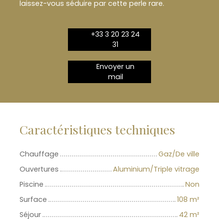
laissez-vous séduire par cette perle rare.
+33 3 20 23 24
31
Envoyer un
mail
Caractéristiques techniques
Chauffage
Gaz/De ville
Ouvertures
Aluminium/Triple vitrage
Piscine
Non
Surface
108
m²
Séjour
42
m²