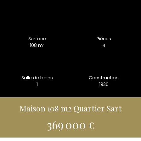
Surface
Pièces
108
m²
4
Salle de bains
Construction
1
1930
Maison 108 m2 Quartier Sart
369 000
€