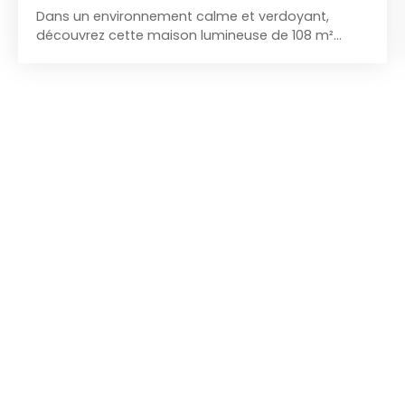
Dans un environnement calme et verdoyant,
découvrez cette maison lumineuse de 108 m²
parfaitement entretenue. Au rez-de-chaussée,
vous profiterez d'une belle pièce de vie avec
cuisine équipée ouverte, d'un salon avec
cheminée donnant sur la terrasse et le jardin,
d'une chambre ainsi que d'une salle d'eau avec
WC. L'étage comprend deux chambres, une salle
de bains À l'extérieur, une terrasse, un jardin arboré
sans vis-à-vis, un garage avec double accès, un
carport et des places de stationnement
complètent ce bien. À proximité des commerces
et à seulement 15 minutes à pied de Saint-Adrien.