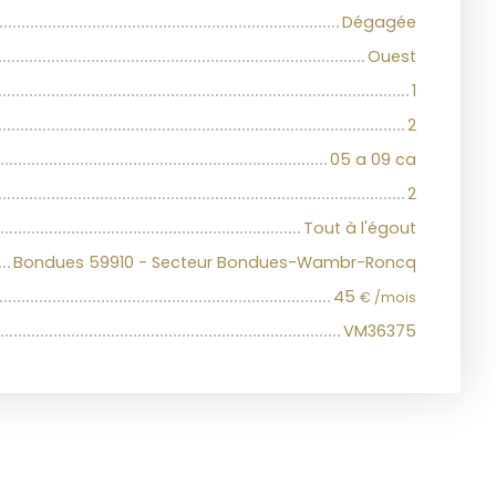
Dégagée
Ouest
1
2
05 a 09 ca
2
Tout à l'égout
Bondues 59910 - Secteur Bondues-Wambr-Roncq
45
€ /mois
VM36375