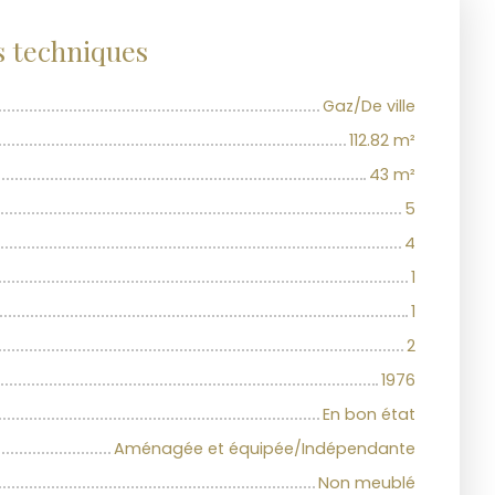
s techniques
Gaz/De ville
112.82
m²
43
m²
5
4
1
1
2
1976
En bon état
Aménagée et équipée/Indépendante
Non meublé