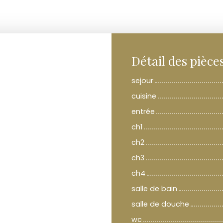
Détail des pièce
sejour
cuisine
entrée
ch1
ch2
ch3
ch4
salle de bain
salle de douche
wc