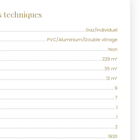
s techniques
Gaz/Individuel
PVC/Aluminium/Double vitrage
Non
229
m²
35
m²
12
m²
9
7
1
1
2
1930