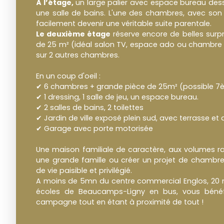
À l’étage,
un large palier avec espace bureau dess
une salle de bains. L'une des chambres, avec son 
facilement devenir une véritable suite parentale.
Le deuxième étage
réserve encore de belles surpr
de 25 m² (idéal salon TV, espace ado ou chambre
sur 2 autres chambres.
En un coup d'oeil :
✔ 6 chambres + grande pièce de 25m² (possible 
✔ 1 dressing, 1 salle de jeu, un espace bureau.
✔ 2 salles de bains, 2 toilettes
✔ Jardin de ville exposé plein sud, avec terrasse et a
✔ Garage avec porte motorisée
Une maison familiale de caractère, aux volumes rare
une grande famille ou créer un projet de chambr
de vie paisible et privilégié.
A moins de 5mn du centre commercial Englos, 20 mn
écoles de Beaucamps-Ligny en bus, vous bénéfi
campagne tout en étant à proximité de tout !