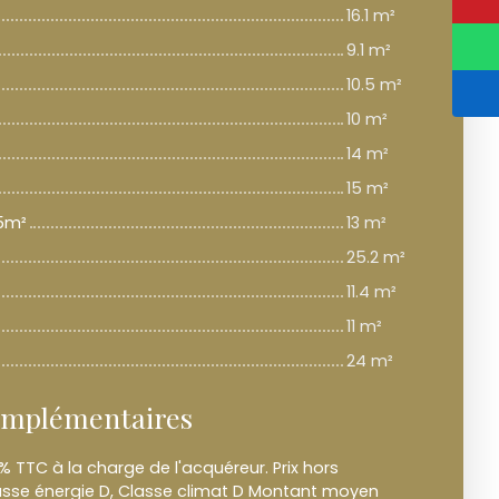
16.1 m²
9.1 m²
10.5 m²
10 m²
14 m²
15 m²
5m²
13 m²
25.2 m²
11.4 m²
11 m²
24 m²
omplémentaires
% TTC à la charge de l'acquéreur. Prix hors
asse énergie D, Classe climat D Montant moyen