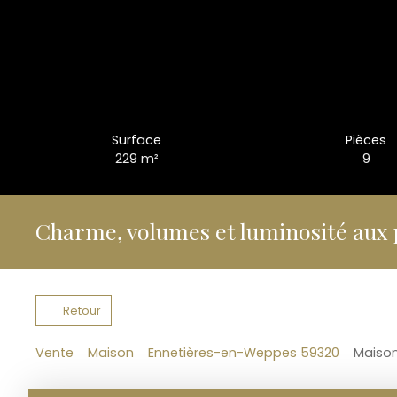
Surface
Pièces
229
m²
9
Charme, volumes et luminosité aux 
Retour
Vente
Maison
Ennetières-en-Weppes 59320
Maison