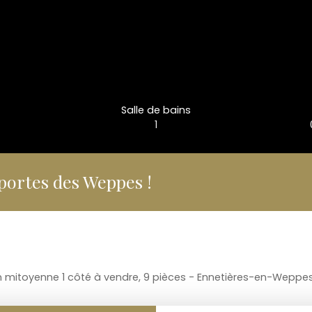
Salle de bains
1
portes des Weppes !
 mitoyenne 1 côté à vendre, 9 pièces - Ennetières-en-Weppe