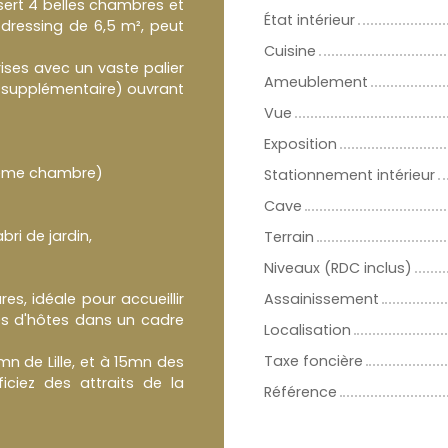
ert 4 belles chambres et
État intérieur
dressing de 6,5 m², peut
Cuisine
ises avec un vaste palier
Ameublement
 supplémentaire) ouvrant
Vue
Exposition
7ème chambre)
Stationnement intérieur
Cave
bri de jardin,
Terrain
Niveaux (RDC inclus)
s, idéale pour accueillir
Assainissement
es d'hôtes dans un cadre
Localisation
Taxe foncière
 de Lille, et à 15mn des
ciez des attraits de la
Référence