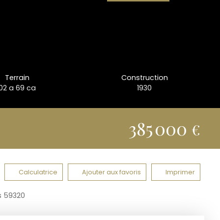
Terrain
Construction
02 a 69 ca
1930
385 000
€
Calculatrice
Ajouter aux favoris
Imprimer
s 59320