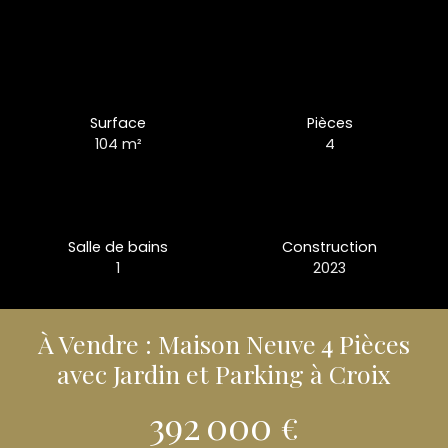
Surface
Pièces
104
m²
4
Salle de bains
Construction
1
2023
À Vendre : Maison Neuve 4 Pièces
avec Jardin et Parking à Croix
392 000
€