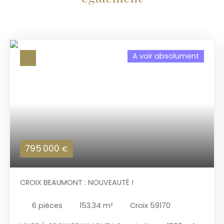
A voir absolument
795 000
€
CROIX BEAUMONT : NOUVEAUTÉ !
6
pièces
153.34
m²
Croix 59170