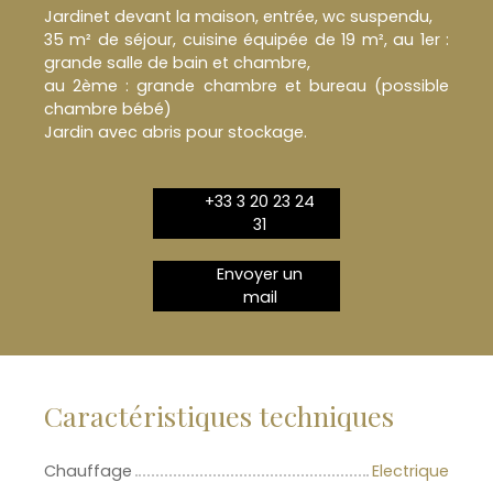
Jardinet devant la maison, entrée, wc suspendu,
35 m² de séjour, cuisine équipée de 19 m², au 1er :
grande salle de bain et chambre,
au 2ème : grande chambre et bureau (possible
chambre bébé)
Jardin avec abris pour stockage.
+33 3 20 23 24
31
Envoyer un
mail
Caractéristiques techniques
Chauffage
Electrique