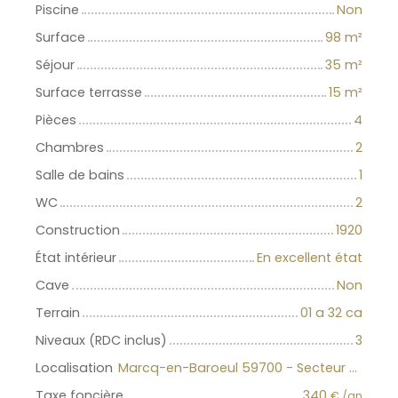
Piscine
Non
Surface
98
m²
Séjour
35
m²
Surface terrasse
15
m²
Pièces
4
Chambres
2
Salle de bains
1
WC
2
Construction
1920
État intérieur
En excellent état
Cave
Non
Terrain
01 a 32 ca
Niveaux (RDC inclus)
3
Localisation
Marcq-en-Baroeul 59700 - Secteur Marcq-Wasquehal-Mouvaux
Taxe foncière
340
€ /an