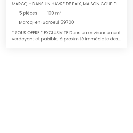
MARCQ - DANS UN HAVRE DE PAIX, MAISON COUP DE
COEUR PROX CENTRE
5
pièces
100
m²
Marcq-en-Baroeul 59700
* SOUS OFFRE * EXCLUSIVITE Dans un environnement
verdoyant et paisible, à proximité immédiate des
écoles et du centre de Marcq-en-Barœul,
découvrez cette élégante maison semi-
individuelle de 100 m², entièrement rénovée avec
des prestations soignées. Elle offre une belle
entrée avec vestiaire, un séjour lumineux exposé
plein sud avec cheminée, une cuisine haut de
gamme contemporaine et une magnifique vue
dégagée sur la Marque, sans aucun vis-à-vis. Le
rez-de-chaussée comprend également une
buanderie et un garage, idéal pour une petite
voiture ou des deux-roues. À l'étage, vous
trouverez 3 chambres, dont une superbe suite
parentale avec dressing, salle de douche et
mezzanine, parfaite pour un bureau ou une salle
de jeux, ainsi qu'une salle de bains indépendante.