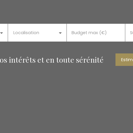
Localisation
Budget max (€)
S
s intérêts et en toute sérénité
Estim