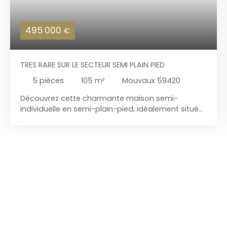
495 000
€
TRES RARE SUR LE SECTEUR SEMI PLAIN PIED
5
pièces
105
m²
Mouvaux 59420
Découvrez cette charmante maison semi-
individuelle en semi-plain-pied, idéalement située
au cœur de Saint-Germain, offrant de beaux
volumes et un cadre de vie privilégié. Au rez-de-
chaussée, vous serez séduit par une vaste pièce
de vie lumineuse composée d’un salon-séjour
spacieux et d’une salle à manger conviviale. La
maison dispose également d’une cuisine équipée,
d’une lingerie/cellier ainsi que d’un espace
parental comprenant une chambre et sa salle de
douche privative. À l’étage, l’espace nuit se
compose de trois belles chambres et d’une salle
de bains. À l’extérieur, profitez d’un agréable jardin