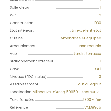
Salle d'eau
1
WC
2
Construction
1930
État intérieur
En excellent état
Cuisine
Aménagée et équipée
Ameublement
Non meublé
Vue
Jardin, terrasse
Stationnement extérieur
1
Cave
Oui
Niveaux (RDC inclus)
3
Assainissement
Tout à l'égout
Localisation
Villeneuve-d'Ascq 59650 - Secteur Villeneuve d'Ascq
Taxe foncière
1 300
€ /an
Référence
VM38905