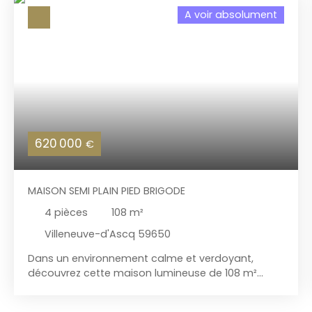
A voir absolument
620 000
€
MAISON SEMI PLAIN PIED BRIGODE
4
pièces
108
m²
Villeneuve-d'Ascq 59650
Dans un environnement calme et verdoyant,
découvrez cette maison lumineuse de 108 m²
parfaitement entretenue. Au rez-de-chaussée,
vous profiterez d'une belle pièce de vie avec