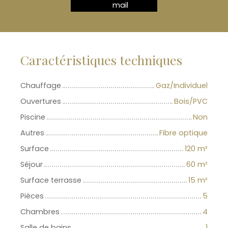
mail
Caractéristiques techniques
Chauffage
Gaz/Individuel
Ouvertures
Bois/PVC
Piscine
Non
Autres
Fibre optique
Surface
120
m²
Séjour
60
m²
Surface terrasse
15
m²
Pièces
5
Chambres
4
Salle de bains
1