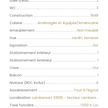
Salle d'eau
2
WC
3
Construction
1948
Cuisine
Aménagée et équipée/Américaine
Ameublement
Non meublé
Vue
Jardin, terrasse
Exposition
Est
Stationnement intérieur
1
Stationnement extérieur
1
Cave
Oui
Balcon
1
Niveaux (RDC inclus)
4
Assainissement
Tout à l'égout
Localisation
Lambersart 59130 - Secteur Lambersart
Taxe foncière
1 500
€ /an