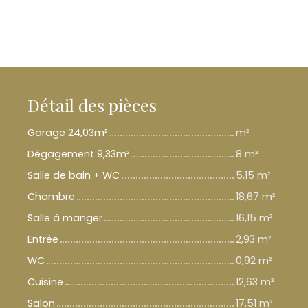
Détail des pièces
Garage 24,03m²
m²
Dégagement 9,33m²
8 m²
Salle de bain + WC
5,15 m²
Chambre
18,67 m²
Salle à manger
16,15 m²
Entrée
2,93 m²
WC
0,92 m²
Cuisine
12,63 m²
Salon
17,51 m²