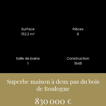
Surface
Pièces
152.2
m²
6
Salle de bains
Construction
1
1948
Superbe maison à deux pas du bois
de Boulogne
830 000
€