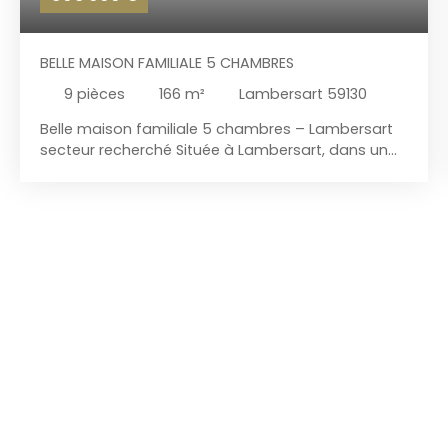
BELLE MAISON FAMILIALE 5 CHAMBRES
9
pièces
166
m²
Lambersart 59130
Belle maison familiale 5 chambres – Lambersart
secteur recherché Située à Lambersart, dans un
environnement prisé à proximité immédiate des
écoles, commerces, transports et du bois de la
Citadelle, découvrez cette élégante maison
familiale type bel étage développant 166 m²
habitables. Derrière sa belle façade de caractère,
cette maison offre des volumes généreux et une
distribution idéale pour une famille. Au premier
niveau, vous profiterez d’un espace de vie
lumineux d’environ 30 m², ainsi que d’une cuisine
indépendante aménagée et équipée de 12 m². Les
étages supérieurs desservent 5 chambres, une
salle de bains ainsi qu’une salle de douche. En
complément, le bien dispose de nombreux atouts
: Jardin d’environ 100 m²Grand garage + 1 place