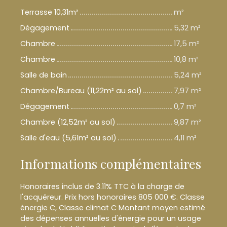
Terrasse 10,31m²
m²
Dégagement
5,32 m²
Chambre
17,5 m²
Chambre
10,8 m²
Salle de bain
5,24 m²
Chambre/Bureau (11,22m² au sol)
7,97 m²
Dégagement
0,7 m²
Chambre (12,52m² au sol)
9,87 m²
Salle d'eau (5,61m² au sol)
4,11 m²
Informations complémentaires
Honoraires inclus de 3.11% TTC à la charge de
l'acquéreur. Prix hors honoraires 805 000 €. Classe
énergie C, Classe climat C Montant moyen estimé
des dépenses annuelles d'énergie pour un usage