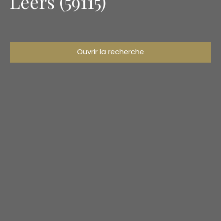
Leers (59115)
Ouvrir la recherche
Type d'offre
Vente
Type de bien
Maison
Localisation
Leers (59115)
Budget max (€)
Surface min (m²)