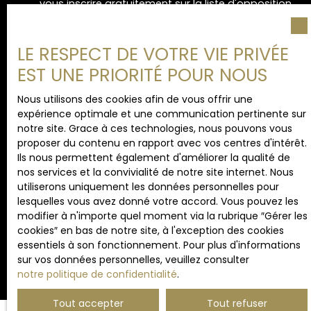
vous inscrire gratuitement sur la liste d'opposition
au démarchage téléphonique, prévu par l'article
L223-1 du code de la consommation, sur le site
Internet www.bloctel.gouv.fr ou par courrier
LE RESPECT DE VOTRE VIE PRIVÉE
adressé à :
EST UNE PRIORITÉ POUR NOUS
Société Worldline, Service Bloctel, CS 61311, 41013
Nous utilisons des cookies afin de vous offrir une
BLOIS CEDEX.
expérience optimale et une communication pertinente sur
notre site. Grace à ces technologies, nous pouvons vous
Pour en savoir plus sur le traitement de vos
proposer du contenu en rapport avec vos centres d'intérêt.
données personnelles, veuillez consulter notre
Ils nous permettent également d'améliorer la qualité de
politique de confidentialité
.
nos services et la convivialité de notre site internet. Nous
utiliserons uniquement les données personnelles pour
lesquelles vous avez donné votre accord. Vous pouvez les
modifier à n'importe quel moment via la rubrique ″Gérer les
Recevoir des annonces
cookies″ en bas de notre site, à l'exception des cookies
essentiels à son fonctionnement. Pour plus d'informations
sur vos données personnelles, veuillez consulter
notre politique de confidentialité
.
Tout accepter
Tout refuser