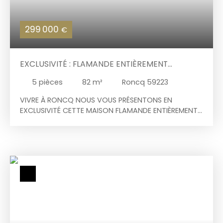
et une visite, contactez l’agence.
299 000
€
EXCLUSIVITÉ : FLAMANDE ENTIÈREMENT
RÉNOVÉE
5
pièces
82
m²
Roncq 59223
VIVRE À RONCQ NOUS VOUS PRÉSENTONS EN
EXCLUSIVITÉ CETTE MAISON FLAMANDE ENTIÈREMENT
RÉNOVÉE EN 2024. AU RDC : SAS D'ENTRÉE, TOILETTES
AVEC LAVE-MAINS, GRAND SÉJOUR COMPRENANT
CUISINE ENTIÈREMENT ÉQUIPÉE, SALLE À MANGER ET
SALON DONNANT SUR UNE GRANDE TERRASSE DE PLUS
DE 30M2 PARFAITEMENT EXPOSÉE, CELLIER-LINGERIE. LE
PALIER DU PREMIER ÉTAGE DISTRIBUE DEUX CHAMBRES
ET UNE SALLE DE BAINS AVEC TOILETTES. LE SECOND
ÉTAGE OFFRE UNE TRÈS BELLE CHAMBRE AVEC SA
SALLE DE DOUCHE EN SUITE. NOUVEAUTÉ À DÉCOUVRIR
RAPIDEMENT : COUP DE COEUR ASSURÉ !