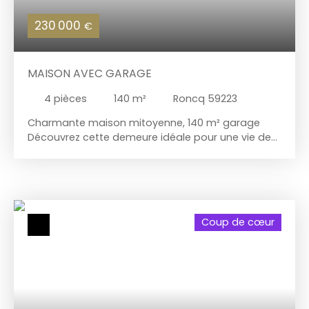
230 000
€
MAISON AVEC GARAGE
4
pièces
140
m²
Roncq 59223
Charmante maison mitoyenne, 140 m² garage
Découvrez cette demeure idéale pour une vie de
famille, au cœur des commodités. Points forts:
séjour de 36 m², cuisine ouverte, salle de télévision
et véranda chauffée offrant un espace utilisable
toute l’année. Possibilité d’une chambre au rez-
de-chaussée avec salle de bains à proximité. À
Coup de cœur
l’étage: deux grandes chambres (14 et 15 m²),
bureau et toilettes aménageables en salle d’eau.
Extérieur: jardin privé de plus de 400 m² avec
terrasse et un garage. Enveloppe travaux à
prévoir, mais potentiel indéniable. Ne laissez pas
passer cette opportunité. Pour plus d’informations