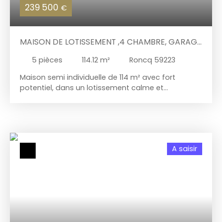
239 500
€
MAISON DE LOTISSEMENT ,4 CHAMBRE, GARAGE
ET PARKING
5
pièces
114.12
m²
Roncq 59223
Maison semi individuelle de 114 m² avec fort
potentiel, dans un lotissement calme et
recherché, à proximité immédiate des
commodités et des écoles. Vous serez séduit par
son séjour de 30 m², sa cuisine séparée et sa
grande véranda de 20 m² ouverte sur le jardin,
offrant un bel espace de vie supplémentaire.
A saisir
Garage de 27m², place de parking et grande cave
viennent compléter le bien. À l’étage, 4 chambres
et une salle de bains permettent d’accueillir toute
la famille. Des travaux sont à prévoir. Une maison
idéale pour créer un intérieur à votre image. À
visiter sans tarder.