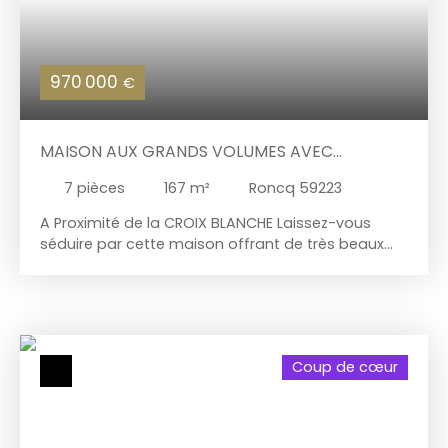
970 000
€
MAISON AUX GRANDS VOLUMES AVEC
VÉRANDA, PISCINE ET MAGNIFIQUE JARDIN
7
pièces
167
m²
Roncq 59223
A Proximité de la CROIX BLANCHE Laissez-vous
séduire par cette maison offrant de très beaux
volumes (près de 220 m2 utiles + garages) Le
vaste salon, ouvert sur un grand bureau, crée un
ensemble lumineux et convivial avec accès direct
sur le jardin. la cuisine s'ouvre sur une véranda
aménagée, véritable pièce de vie supplémentaire,
Coup de cœur
idéale pour accueillir une salle à manger avec une
vue dégagée sur le jardin. Au rez-de-chaussée,
vous découvrirez aussi une suite parentale offrant
confort et intimité, idéale pour une vie de plain-