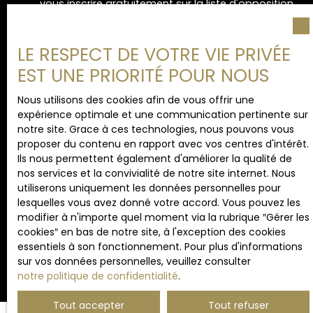
vous inscrire gratuitement sur la liste d'opposition
au démarchage téléphonique, prévu par l'article
L223-1 du code de la consommation, sur le site
Internet www.bloctel.gouv.fr ou par courrier
LE RESPECT DE VOTRE VIE PRIVÉE
adressé à :
EST UNE PRIORITÉ POUR NOUS
Société Worldline, Service Bloctel, CS 61311, 41013
Nous utilisons des cookies afin de vous offrir une
BLOIS CEDEX.
expérience optimale et une communication pertinente sur
notre site. Grace à ces technologies, nous pouvons vous
Pour en savoir plus sur le traitement de vos
proposer du contenu en rapport avec vos centres d'intérêt.
données personnelles, veuillez consulter notre
Ils nous permettent également d'améliorer la qualité de
politique de confidentialité
.
nos services et la convivialité de notre site internet. Nous
utiliserons uniquement les données personnelles pour
lesquelles vous avez donné votre accord. Vous pouvez les
modifier à n'importe quel moment via la rubrique ″Gérer les
Recevoir des annonces
cookies″ en bas de notre site, à l'exception des cookies
essentiels à son fonctionnement. Pour plus d'informations
sur vos données personnelles, veuillez consulter
notre politique de confidentialité
.
Tout accepter
Tout refuser