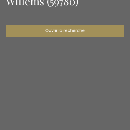
Willems (59780)
Ouvrir la recherche
Type d'offre
Vente
Type de bien
Maison
Localisation
Willems (59780)
Budget max (€)
Surface min (m²)